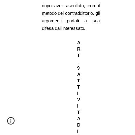
dopo aver ascoltato, con il
metodo del contraddittorio, gli
argomenti portati a sua
difesa dall'interessato.
A
R
T
.
9
A
T
T
I
V
I
T
À
D
I