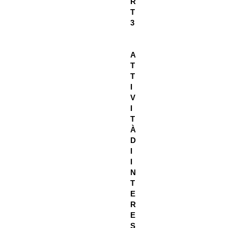
R
T
3
A
T
T
I
V
I
T
À
D
I
I
N
T
E
R
E
S