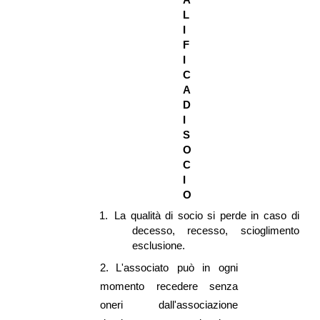
L
I
F
I
C
A
D
I
S
O
C
I
O
1.
La qualità di socio si perde in caso di
decesso, recesso, scioglimento
esclusione.
2.
L'associato può in ogni
momento recedere senza
oneri dall'associazione