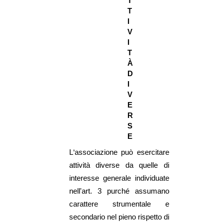
T
T
I
V
I
T
À
D
I
V
E
R
S
E
L‘associazione può esercitare
attività diverse da quelle di
interesse generale individuate
nell'art. 3 purché assumano
carattere strumentale e
secondario nel pieno rispetto di