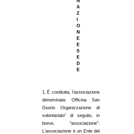
N
A
Z
I
O
N
E
E
S
E
D
E
1.
È costituita, l'associazione
denominata: Officina San
Giusto Organizzazione di
volontariato" di seguito, in
breve, “associazione”.
L'associazione è un Ente del