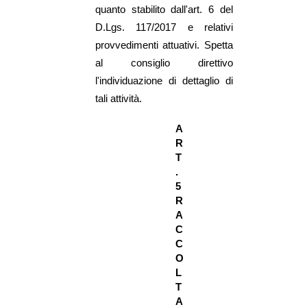
quanto stabilito dall'art. 6 del
D.Lgs. 117/2017 e relativi
provvedimenti attuativi. Spetta
al consiglio direttivo
l'individuazione di dettaglio di
tali attività.
A
R
T
.
5
R
A
C
C
O
L
T
A