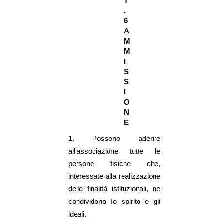
T
.
6
A
M
M
I
S
S
I
O
N
E
1.
Possono aderire
all'associazione tutte le
persone fisiche che,
interessate alla realizzazione
delle finalità istituzionali, ne
condividono Io spirito e gli
ideali.