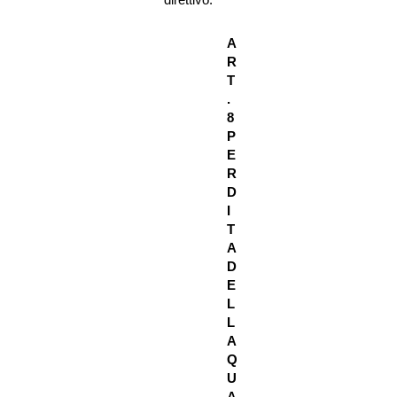
A
R
T
.
8
P
E
R
D
I
T
A
D
E
L
L
A
Q
U
A