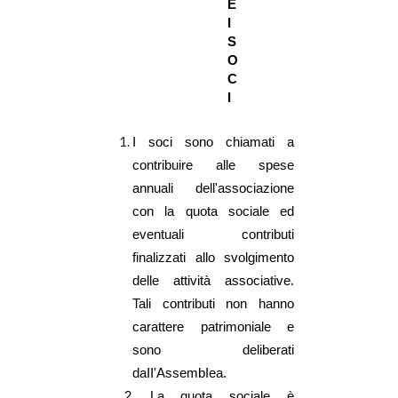
E
I
S
O
C
I
I soci sono chiamati a
contribuire alle spese
annuali dell'associazione
con la quota sociale ed
eventuali contributi
finalizzati allo svolgimento
delle attività associative.
Tali contributi non hanno
carattere patrimoniale e
sono deliberati
daII'AssembIea.
2.
La quota sociale è