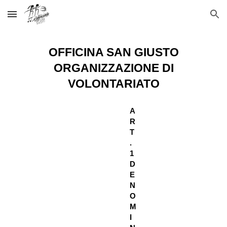
Skip to main content
Skip to navigation
OFFICINA SAN GIUSTO
ORGANIZZAZIONE DI
VOLONTARIATO
A
R
T
.
1
D
E
N
O
M
I