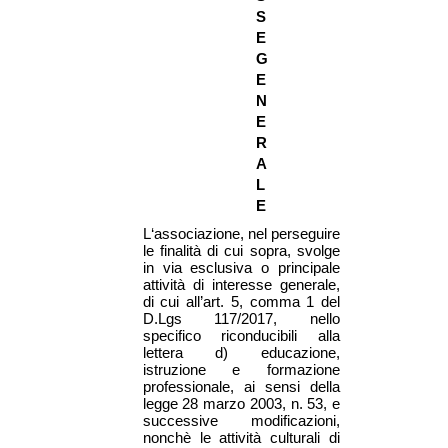
S
E
G
E
N
E
R
A
L
E
L‘associazione, nel perseguire
le finalità di cui sopra, svolge
in via esclusiva o principale
attività di interesse generale,
di cui all’art. 5, comma 1 del
D.Lgs 117/2017, nello
specifico riconducibili alla
lettera d) educazione,
istruzione e formazione
professionale, ai sensi della
legge 28 marzo 2003, n. 53, e
successive modificazioni,
nonchè le attività culturali di