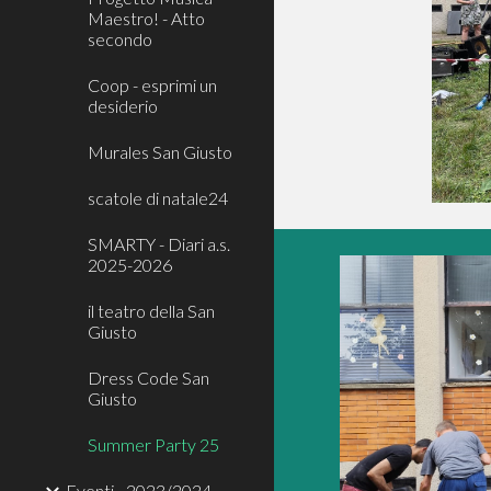
Maestro! - Atto
secondo
Coop - esprimi un
desiderio
Murales San Giusto
scatole di natale24
SMARTY - Diari a.s.
2025-2026
il teatro della San
Giusto
Dress Code San
Giusto
Summer Party 25
Eventi - 2023/2024