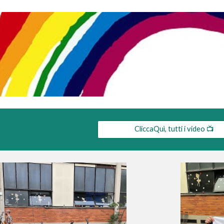
ip to main content
Skip to navigat
CliccaQuì, tutti i video 📺