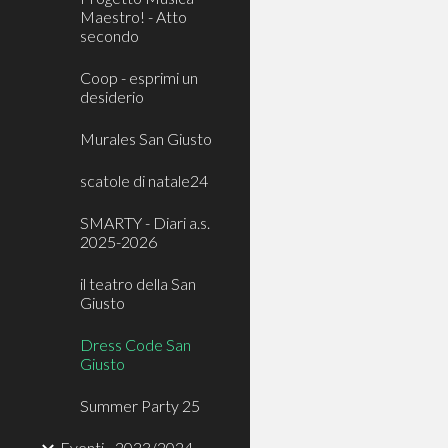
Maestro! - Atto
secondo
Coop - esprimi un
desiderio
Murales San Giusto
scatole di natale24
SMARTY - Diari a.s.
2025-2026
il teatro della San
Giusto
Dress Code San
Giusto
Summer Party 25
Eventi - 2023/2024