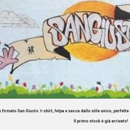
ip to main content
Skip to navigat
 firmato San Giusto: t-shirt, felpa e sacca dallo stile unico, perfett
Il
primo stock è già arrivato!