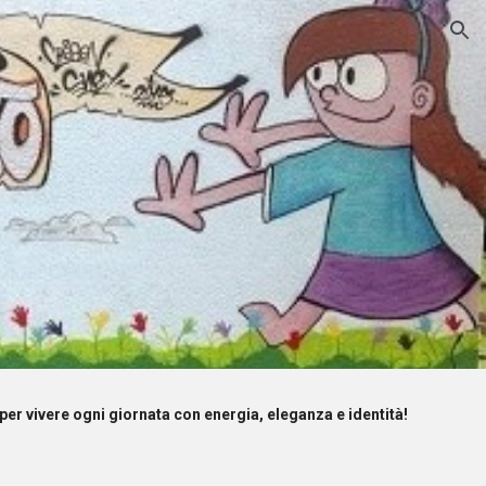
ion
e per vivere ogni giornata con energia, eleganza e identità!