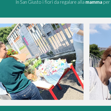
In San Giusto i
fiori da regalare alla
mamma
per 