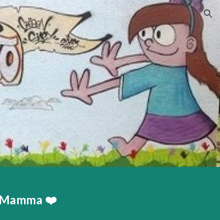
ion
a Mamma ❤️