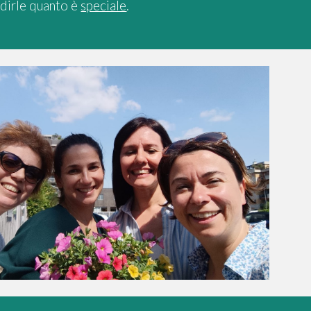
dirle quanto è
speciale
.